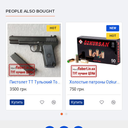
PEOPLE ALSO BOUGHT
HOT
NEW
HOT
Пистолет ТТ Тульский Токарев
Холостые патроны Ozkursan 9 мм P.A.K пачка 50 штук.
3500 грн.
750 грн.
Купить
Купить